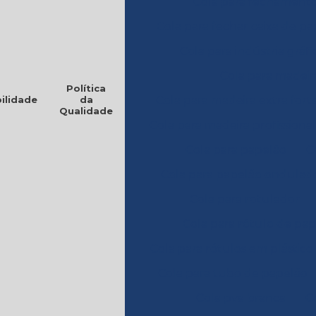
Cola para fechamento
Cola para fechar caixa de p
Cola para indústria gráfi
Cola para madeira
Política
ilidade
da
Cola para madeira extra fort
Qualidade
Cola para madeira profissional
Cola para papelão
C
Cola para papelão ondulad
Cola para rotulador
Cola para rótulo de pap
Cola para rótulos em plástico
Cola para tubo de papelão
Cola pva branca
C