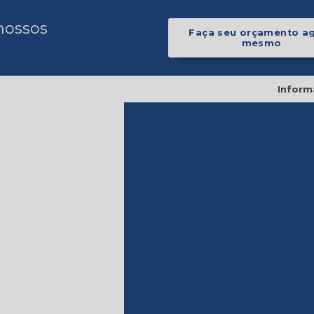
nossos
Faça seu orçamento a
mesmo
Inform
Adesivo a base de amid
Adesivo para fecha
Adesivo para sacola de pap
Cola a granel
Cola adesivo
Adesivo industrial
A
Cola branca extra forte
Cola branca para made
Cola branca pva 20 kg
Cola branca pva 50 kg pre