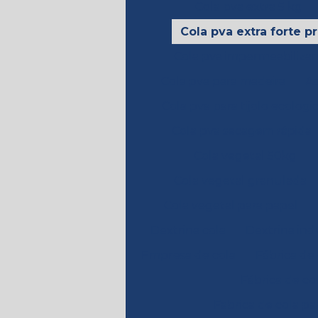
Cola pva extra 5 kg
Cola pva extra forte p
Cola pva impermeabiliza
Cola pva para madeira
Ad
Cola pva para tijolo ecologi
Cola pva secagem rápida
Cola vegetal 50kg
Cola vegetal granulada
Cola vegetal para papel
Dextrina cola
Dextrina indu
Empresa de cola
Fábrica de
Fábrica de co
Fabrica de cola pa