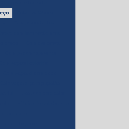
Cola pva extra forte
reço
Cola pva fábrica
nte
Cola pva industrial
esivo para laminação a frio
co preço
Cola pva preço
Cola pva transparente
Cola vegetal colorida
Cola vegetal para caixa
Cola vegetal para papelão
strial
Dextrina para colar
 cola
Fábrica de cola branca
la para papel
ra papel higiênico