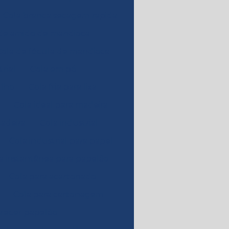
Cola branca secagem rapida
de amido de mandioca
Cola de fécula de mandioca
trial
Cola em pó
ilho
Cola fria para lixa
Cola ideal para madeira
adeira
Cola industrial
Cola industrial para papel
a instantânea para papelão
Cola para acartonado
Cola para cartonagem
recer papelão