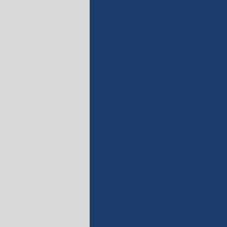
Cola branca pva extra forte
Cola de amido
Cola 
Cola de amido de milho
Cola de resina indus
Cola feita de amido de m
Cola ideal para cartonagem
Cola impermeável para m
Cola industrial para madeira
Cola industrial preço
Col
Cola madeira pva preço
Cola para caixa de papelão
Cola para endu