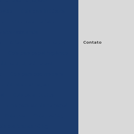
 de caixa de papelão
apelão
Cola para indústria
ca
Cola para madeira
 alta resistencia
e
Adesivo para laminação
Contato
Cola para papel higiênico
ola para papelão e eva
o
Cola para piso madeira
Cola para rotulagem
el
Cola para rótulos
Cola para sacola de papel
Cola pva
Cola pva 5kg
ola pva branca 50 kg