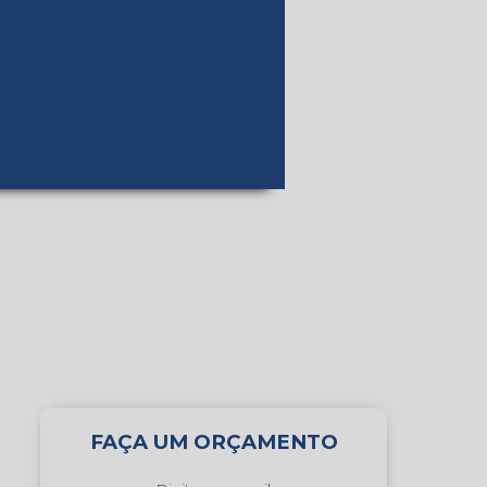
lão
Fábrica de cola pva
Fabricante de cola
va
Fabricante de cola pva
Adesivos para rotulagem
ço
Cola para madeira preço
FAÇA UM ORÇAMENTO