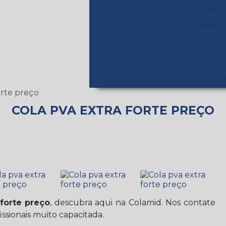
Fábrica de cola para pape
Fábrica de cola vegetal
Fabricante de cola branca p
Fabricante de dextrina
Cola branca para madeira pre
orte preço
COLA PVA EXTRA FORTE PREÇO
 forte preço
, descubra aqui na Colamid. Nos contate
sionais muito capacitada.