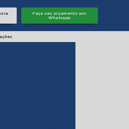
gora
Faça seu orçamento por
Whatsapp
ações
o
Adesivo de amido
r sacola de papel
el
Cola a base de amido
 vegetal
Cola branca 5kg
desivo para cartuchos
Cola branca industrial
ira
Cola branca pva
Cola branca pva 5 kg
ço
Cola branca pva extra