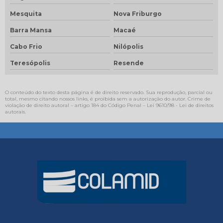
Mesquita
Nova Friburgo
Barra Mansa
Macaé
Cabo Frio
Nilópolis
Teresópolis
Resende
O conteúdo do texto desta página é de direito reservado. Sua reprodução, parcial ou
total, mesmo citando nossos links, é proibida sem a autorização do autor. Crime de
violação de direito autoral – artigo 184 do Código Penal –
Lei 9610/98 - Lei de direitos
autorais
.