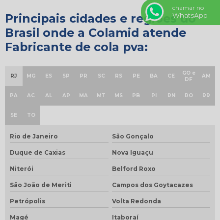
chamar no
Principais cidades e regiões do
WhatsApp
Brasil onde a Colamid atende
Fabricante de cola pva:
GO e
RJ
MG
ES
SP
PR
SC
RS
PE
BA
CE
AM
DF
PA
AC
AL
AP
MA
MT
MS
PB
PI
RN
RO
RR
SE
TO
Rio de Janeiro
São Gonçalo
Duque de Caxias
Nova Iguaçu
Niterói
Belford Roxo
São João de Meriti
Campos dos Goytacazes
Petrópolis
Volta Redonda
Magé
Itaboraí