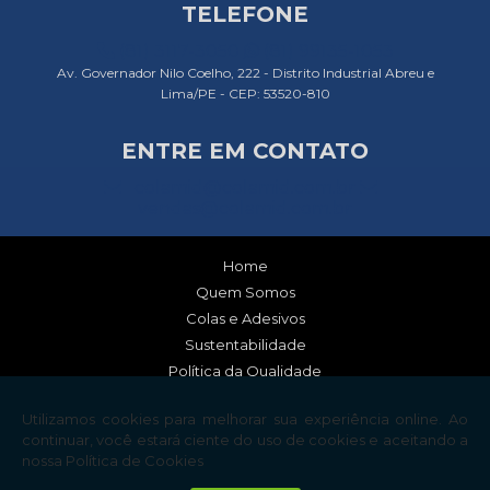
TELEFONE
(81) 3117-3050
(81) 99135-1053
Av. Governador Nilo Coelho, 222 - Distrito Industrial Abreu e
Lima/PE - CEP: 53520-810
ENTRE EM CONTATO
colamid@colamid.com.br
vendas@colamid.com.br
Home
Quem Somos
Colas e Adesivos
Sustentabilidade
Política da Qualidade
Informações
Contato
Mapa do site