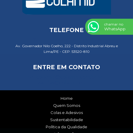
chamar no
WhatsApp
TELEFONE
(81) 3117-3050
(81) 99135-1053
Av. Governador Nilo Coelho, 222 - Distrito Industrial Abreu e
Lima/PE - CEP: 53520-810
ENTRE EM CONTATO
colamid@colamid.com.br
vendas@colamid.com.br
Home
Quem Somos
Colas e Adesivos
Sustentabilidade
Política da Qualidade